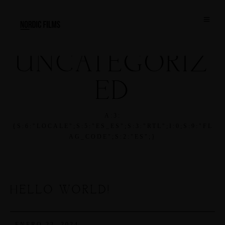
UNCATEGORIZ
ED
A:3:
{S:6:"LOCALE";S:5:"ES_ES";S:3:"RTL";I:0;S:9:"FL
AG_CODE";S:2:"ES";}
HELLO WORLD!
ENERO 22, 2024